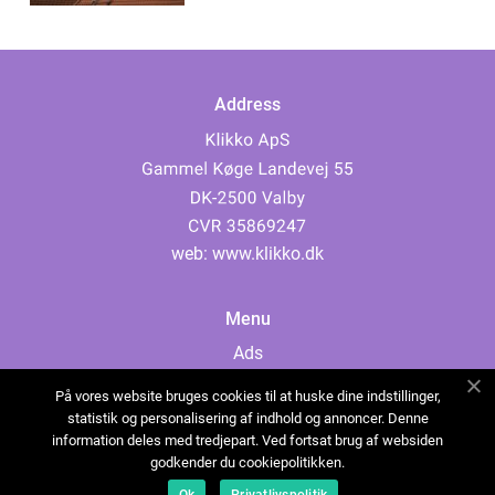
Address
web:
www.klikko.dk
Menu
Ads
About Us
På vores website bruges cookies til at huske dine indstillinger,
Cookies
statistik og personalisering af indhold og annoncer. Denne
information deles med tredjepart. Ved fortsat brug af websiden
Contact
godkender du cookiepolitikken.
Sitemap