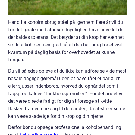
Har dit alkoholmisbrug stået på igennem flere år vil du
for det første med stor sandsynlighed have udviklet det
der kaldes tolerans. Det betyder at din krop har vænnet
sig til alkoholen i en grad så at den har brug for et vist
kvantum på daglig basis for overhovedet at kunne
fungere.
Du vil således opleve at du ikke kan udføre selv de mest
basale daglige gøremål uden at have fået et par øller
eller sjusser indenbords, hvorved du opnår det som i
fagsprog kaldes ”funktionspromillen”. For det andet vil
det være direkte farligt for dig at forsøge at kvitte
flasken fra den ene dag til den anden, da abstinenserne
kan være skadelige for din krop og din hjerne.
Derfor bør du opsøge professionel alkoholbehandling
på et
behandlingscenter
– læs mere på