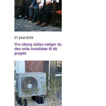
01 june 2026
Vvs viborg sådan vælger du
den rette installatør til dit
projekt