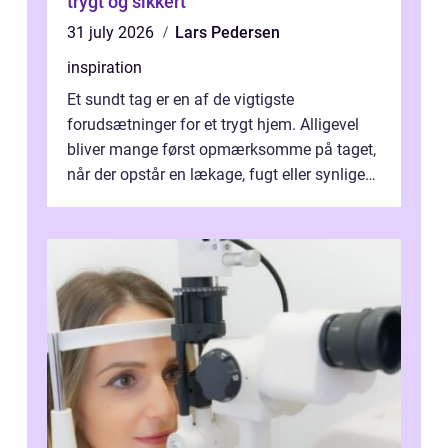
trygt og sikkert
31 july 2026
Lars Pedersen
inspiration
Et sundt tag er en af de vigtigste
forudsætninger for et trygt hjem. Alligevel
bliver mange først opmærksomme på taget,
når der opstår en lækage, fugt eller synlige
skader. I Århus ser taget hård bela...