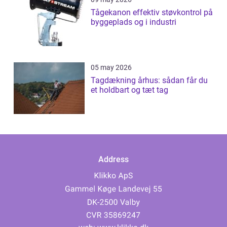
Tågekanon effektiv støvkontrol på
byggeplads og i industri
05 may 2026
Tagdækning århus: sådan får du
et holdbart og tæt tag
Address