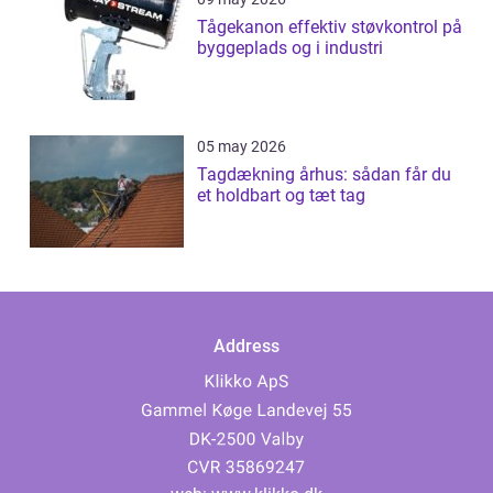
Tågekanon effektiv støvkontrol på
byggeplads og i industri
05 may 2026
Tagdækning århus: sådan får du
et holdbart og tæt tag
Address