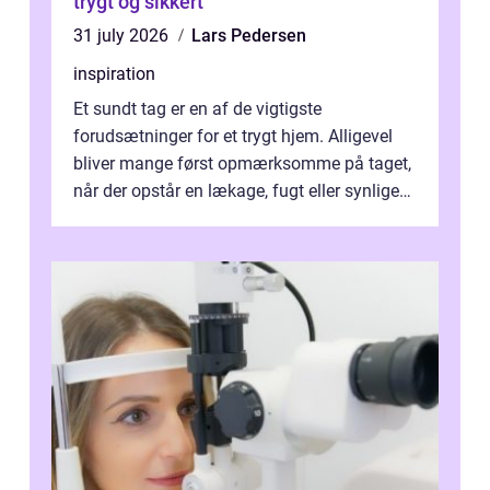
trygt og sikkert
31 july 2026
Lars Pedersen
inspiration
Et sundt tag er en af de vigtigste
forudsætninger for et trygt hjem. Alligevel
bliver mange først opmærksomme på taget,
når der opstår en lækage, fugt eller synlige
skader. I Århus ser taget hård bela...