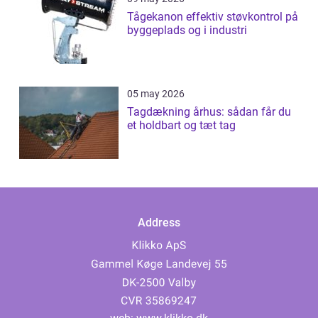
Tågekanon effektiv støvkontrol på
byggeplads og i industri
05 may 2026
Tagdækning århus: sådan får du
et holdbart og tæt tag
Address