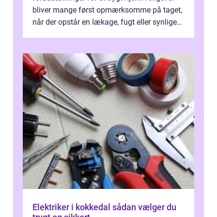
bliver mange først opmærksomme på taget,
når der opstår en lækage, fugt eller synlige
skader. I Århus ser taget hård bela...
Elektriker i kokkedal sådan vælger du