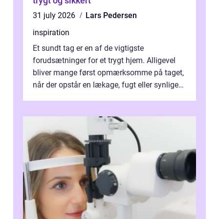
trygt og sikkert
31 july 2026
Lars Pedersen
inspiration
Et sundt tag er en af de vigtigste
forudsætninger for et trygt hjem. Alligevel
bliver mange først opmærksomme på taget,
når der opstår en lækage, fugt eller synlige
skader. I Århus ser taget hård bela...