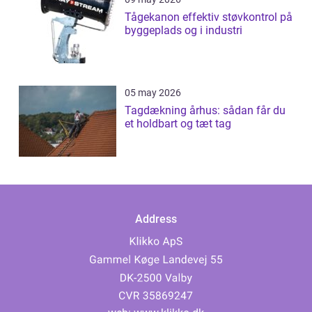
Tågekanon effektiv støvkontrol på
byggeplads og i industri
05 may 2026
Tagdækning århus: sådan får du
et holdbart og tæt tag
Address