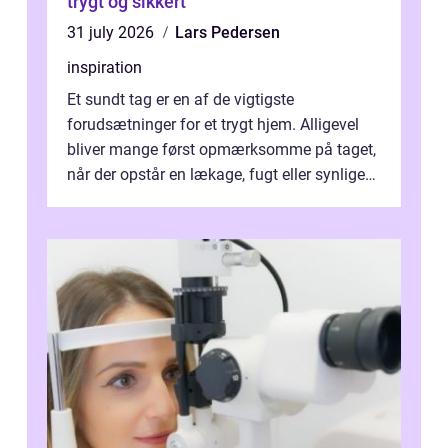
trygt og sikkert
31 july 2026
Lars Pedersen
inspiration
Et sundt tag er en af de vigtigste
forudsætninger for et trygt hjem. Alligevel
bliver mange først opmærksomme på taget,
når der opstår en lækage, fugt eller synlige
skader. I Århus ser taget hård bela...