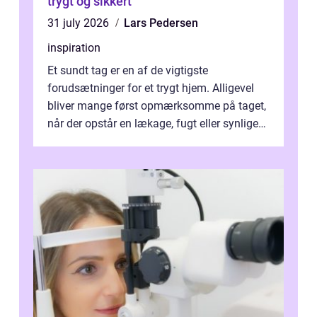
trygt og sikkert
31 july 2026
Lars Pedersen
inspiration
Et sundt tag er en af de vigtigste
forudsætninger for et trygt hjem. Alligevel
bliver mange først opmærksomme på taget,
når der opstår en lækage, fugt eller synlige
skader. I Århus ser taget hård bela...