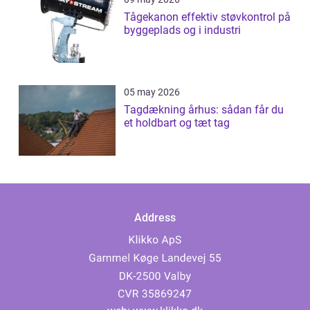
Tågekanon effektiv støvkontrol på
byggeplads og i industri
05 may 2026
Tagdækning århus: sådan får du
et holdbart og tæt tag
Address