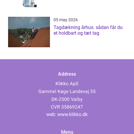
05 may 2026
Tagdækning århus: sådan får du
et holdbart og tæt tag
Address
web:
www.klikko.dk
Menu