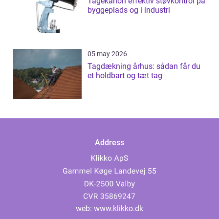
Tågekanon effektiv støvkontrol på
byggeplads og i industri
05 may 2026
Tagdækning århus: sådan får du
et holdbart og tæt tag
Address
web:
www.klikko.dk