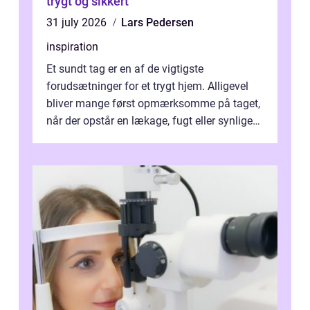
trygt og sikkert
31 july 2026
Lars Pedersen
inspiration
Et sundt tag er en af de vigtigste
forudsætninger for et trygt hjem. Alligevel
bliver mange først opmærksomme på taget,
når der opstår en lækage, fugt eller synlige
skader. I Århus ser taget hård bela...