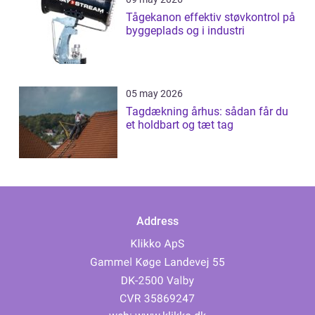
Tågekanon effektiv støvkontrol på
byggeplads og i industri
05 may 2026
Tagdækning århus: sådan får du
et holdbart og tæt tag
Address