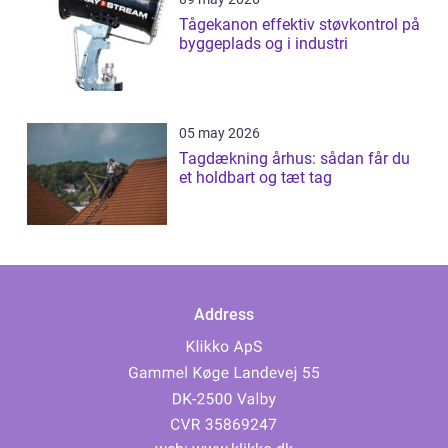
Tågekanon effektiv støvkontrol på
byggeplads og i industri
05 may 2026
Tagdækning århus: sådan får du
et holdbart og tæt tag
Address