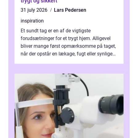
trygt og sikkert
31 july 2026
Lars Pedersen
inspiration
Et sundt tag er en af de vigtigste
forudsætninger for et trygt hjem. Alligevel
bliver mange først opmærksomme på taget,
når der opstår en lækage, fugt eller synlige
skader. I Århus ser taget hård bela...